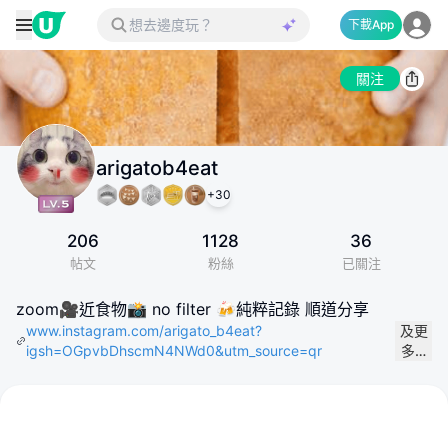
下載App
關注
arigatob4eat
+
30
206
1128
36
帖文
粉絲
已關注
zoom🎥近食物📸 no filter 🍻純粹記錄 順道分享
www.instagram.com/arigato_b4eat?
及更
igsh=OGpvbDhscmN4NWd0&utm_source=qr
多…