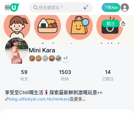
下載App
關注
Mini Kara
+
7
59
1503
14
帖文
粉絲
已關注
享受至Chill嘅生活🧘🏻‍♀️探索最新鮮刺激嘅玩意👀
blog.ulifestyle.com.hk/minikara
及更多…