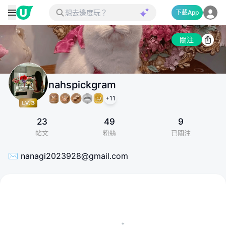
下載App
關注
nahspickgram
+
11
23
49
9
帖文
粉絲
已關注
✉️ nanagi2023928@gmail.com