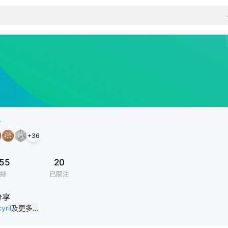
+
36
55
20
絲
已關注
分享
yril
及更多…