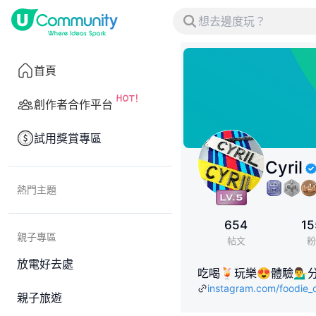
首頁
創作者合作平台
試用獎賞專區
Cyril
熱門主題
654
15
親子專區
帖文
粉
放電好去處
吃喝🍹玩樂😍體驗💁‍♂️
instagram.com/foodie_c
親子旅遊