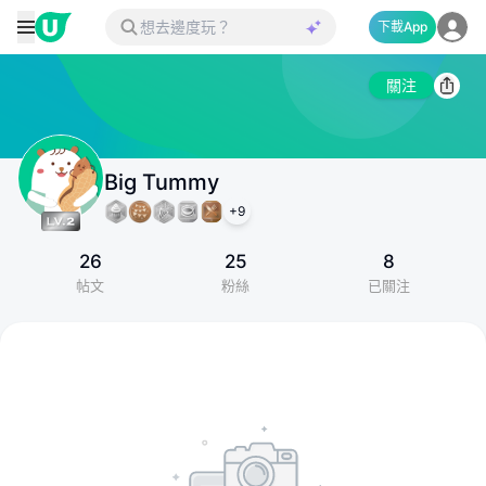
下載App
關注
Big Tummy
+
9
26
25
8
帖文
粉絲
已關注