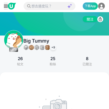
下載App
關注
Big Tummy
+
9
26
25
8
帖文
粉絲
已關注