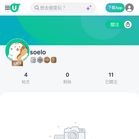
下載App
關注
soelo
4
0
11
帖文
粉絲
已關注