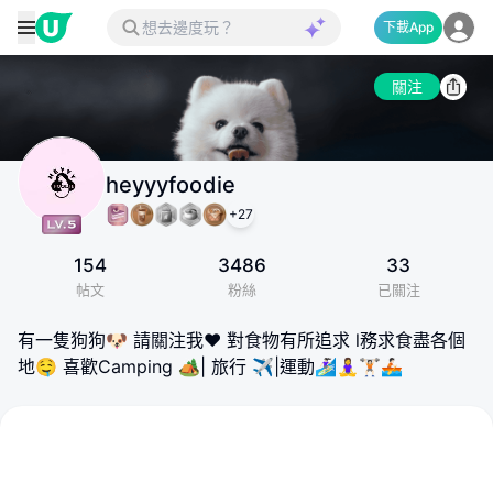
下載App
關注
heyyyfoodie
+
27
154
3486
33
帖文
粉絲
已關注
有一隻狗狗🐶 請關注我❤️ 對食物有所追求 l務求食盡各個
地🤤 喜歡Camping 🏕️| 旅行 ✈️|運動🏄🏻‍♀️🧘‍♀️🏋🏻🚣🏻