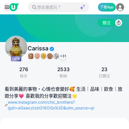
下載App
關注
Carissa
+
31
276
2533
23
帖文
粉絲
已關注
看到美麗的事物，心情也會變好🥰 生活｜品味｜飲食｜旅
遊分享💗 喜歡我的分享歡迎關注🌟
www.instagram.com/chic_brothers?
igsh=eGswczIxbG16OGo%3D&utm_source=qr