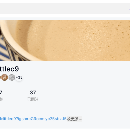
ittlec9
+
35
7
37
絲
已關注
tlelittlec9?igsh=cGRocmlyc25sbzJ5
及更多…