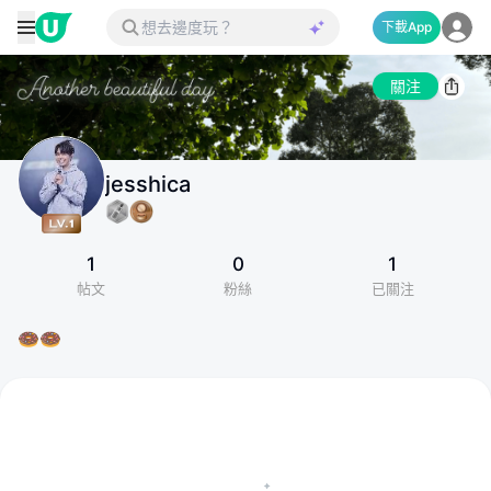
下載App
關注
jesshica
1
0
1
帖文
粉絲
已關注
🍩🍩