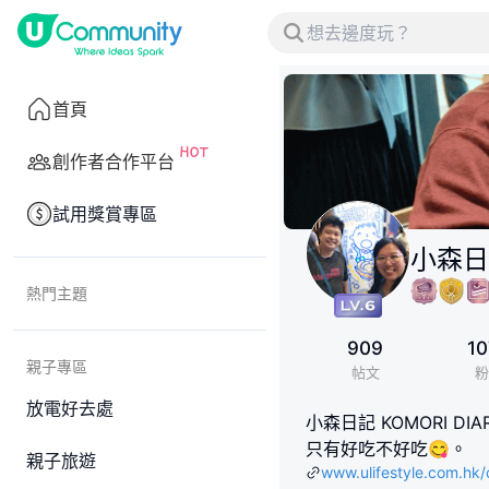
首頁
創作者合作平台
試用獎賞專區
小森日記
熱門主題
909
10
親子專區
帖文
粉
放電好去處
小森日記 KOMORI 
只有好吃不好吃😋。
親子旅遊
www.ulifestyle.com.h