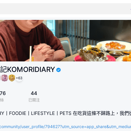
KOMORIDIARY
+
63
76
44
絲
已關注
DIARY丨FOODIE丨LIFESTYLE丨PETS 在吃貨這條不歸
k/community/user_profile/794627?utm_source=app_share&utm_medi