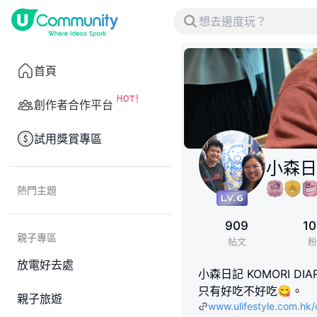
首頁
創作者合作平台
試用獎賞專區
小森日記
熱門主題
909
10
親子專區
帖文
粉
放電好去處
小森日記 KOMORI 
只有好吃不好吃😋。
親子旅遊
www.ulifestyle.com.h