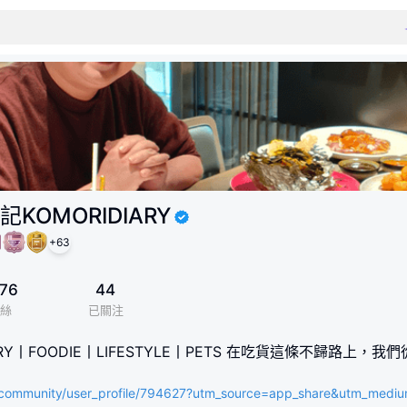
KOMORIDIARY
+
63
76
44
絲
已關注
DIARY丨FOODIE丨LIFESTYLE丨PETS 在吃貨這條不歸
k/community/user_profile/794627?utm_source=app_share&utm_medi