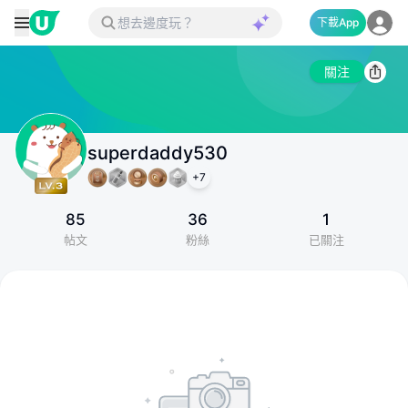
下載App
關注
superdaddy530
+
7
85
36
1
帖文
粉絲
已關注