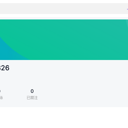
326
0
0
絲
已關注