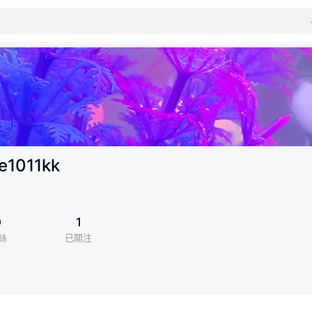
e1011kk
0
1
絲
已關注