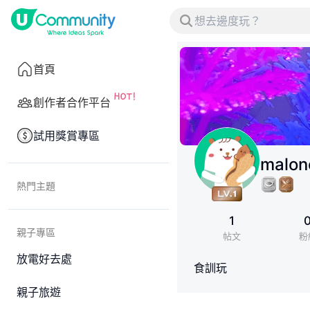
首頁
創作者合作平台
試用獎賞專區
malon
熱門主題
1
親子專區
帖文
粉
放電好去處
食訓玩
親子旅遊