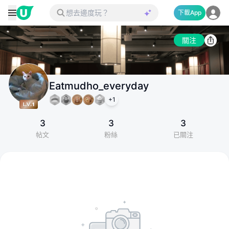
下載App
關注
Eatmudho_everyday
+
1
3
3
3
帖文
粉絲
已關注