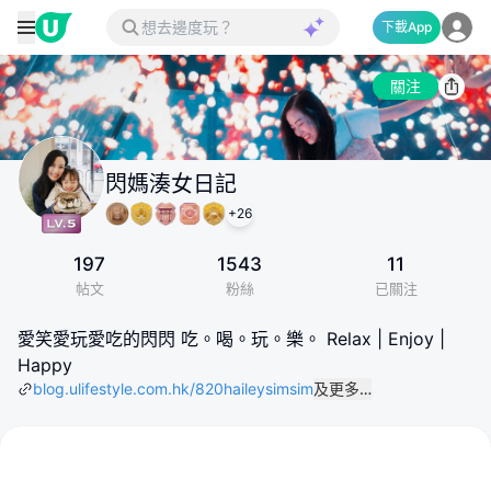
下載App
關注
閃媽湊女日記
+
26
197
1543
11
帖文
粉絲
已關注
愛笑愛玩愛吃的閃閃 吃。喝。玩。樂。 Relax | Enjoy |
Happy
blog.ulifestyle.com.hk/820haileysimsim
及更多…