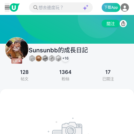
下載App
關注
Sunsunbb的成長日記
+
16
128
1364
17
帖文
粉絲
已關注