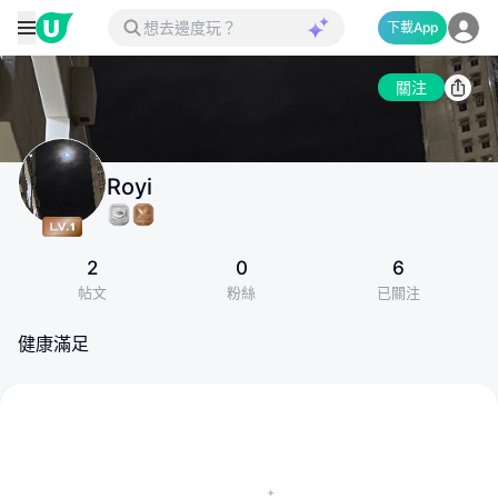
下載App
關注
Royi
2
0
6
帖文
粉絲
已關注
健康滿足