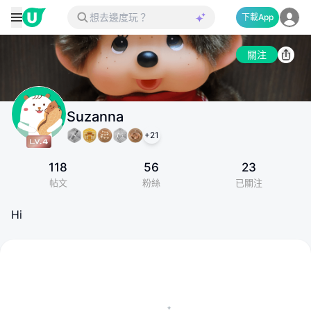
下載App
關注
Suzanna
+
21
118
56
23
帖文
粉絲
已關注
Hi