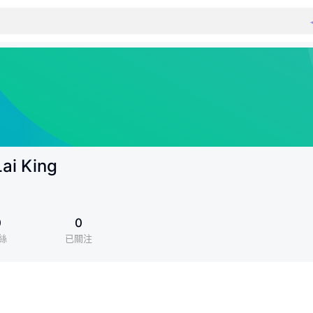
ai King
0
0
絲
已關注