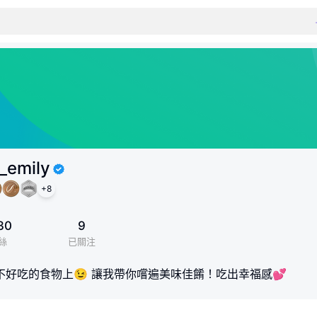
_emily
+
8
30
9
絲
已關注
好吃的食物上😉 讓我帶你嚐遍美味佳餚！吃出幸福感💕