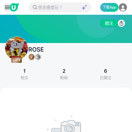
下載App
關注
ROSE
1
2
6
帖文
粉絲
已關注