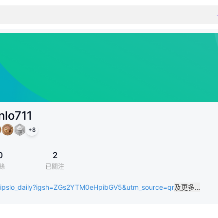
nlo711
+
8
0
2
絲
已關注
ipslo_daily?igsh=ZGs2YTM0eHpibGV5&utm_source=qr
及更多…