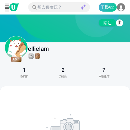
下載App
關注
ellielam
1
2
7
帖文
粉絲
已關注