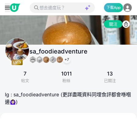
下載App
關注
sa_foodieadventure
+
7
7
1011
13
帖文
粉絲
已關注
Ig : sa_foodieadventure (更詳盡嘅資料同埋食評都會喺嗰
邊🙆🏻‍♀️)