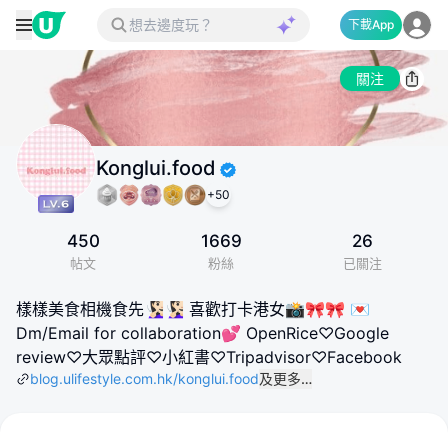
下載App
關注
Konglui.food
+
50
450
1669
26
帖文
粉絲
已關注
樣樣美食相機食先🧏🏻‍♀️🧏🏻‍♀️ 喜歡打卡港女📸🎀🎀 💌
Dm/Email for collaboration💕 OpenRice♡Google
review♡大眾點評♡小紅書♡Tripadvisor♡Facebook
blog.ulifestyle.com.hk/konglui.food
及更多…