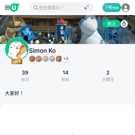
下載App
關注
Simon Ko
+
3
39
14
2
帖文
粉絲
已關注
大家好！