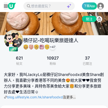
下載App
關注
積仔記-吃喝玩樂旅遊達人
+
47
621
10927
37
帖文
粉絲
已關注
大家好，我叫JackyLo是積仔記ShareFoodxd美食Share創
辦人，我喜歡分享香港等不同的美食😍給大家❤️❤️我會努
力分享更多美味，具特色等美食給大家🍔和分享更多旅遊
好去處❤️生活日常☺
blog.ulifestyle.com.hk/sharefoodxd
及更多…