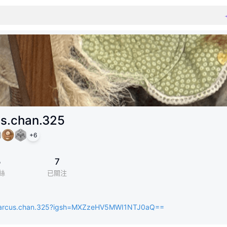
s.chan.325
+
6
5
7
絲
已關注
arcus.chan.325?igsh=MXZzeHV5MWI1NTJ0aQ==