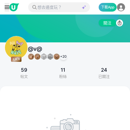
下載App
關注
@v@
+
20
59
11
24
帖文
粉絲
已關注