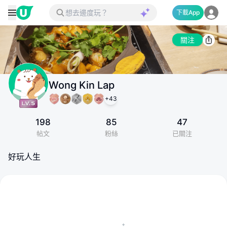
下載App
關注
Wong Kin Lap
+
43
198
85
47
帖文
粉絲
已關注
好玩人生