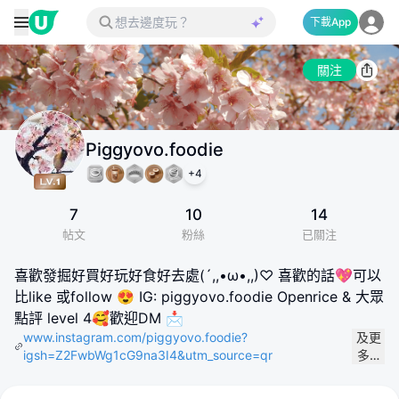
下載App
關注
Piggyovo.foodie
+
4
7
10
14
帖文
粉絲
已關注
喜歡發掘好買好玩好食好去處(´,,•ω•,,)♡ 喜歡的話💖可以
比like 或follow 😍 IG: piggyovo.foodie Openrice & 大眾
點評 level 4🥰歡迎DM 📩
www.instagram.com/piggyovo.foodie?
及更
igsh=Z2FwbWg1cG9na3I4&utm_source=qr
多…