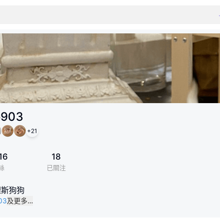
o903
+
21
16
18
絲
已關注
查理斯狗狗
03
及更多…