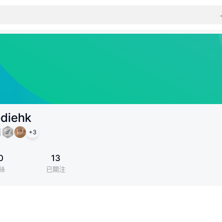
odiehk
+
3
0
13
絲
已關注