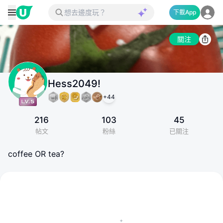
下載App
關注
Hess2049!
+
44
216
103
45
帖文
粉絲
已關注
coffee OR tea?