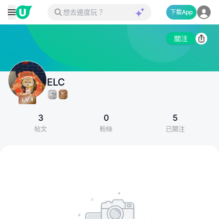
下載App
關注
ELC
3
0
5
帖文
粉絲
已關注