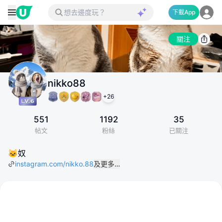
下載App
關注
nikko88
+
26
551
1192
35
帖文
粉絲
已關注
🐱奴
instagram.com/nikko.88
及更多…