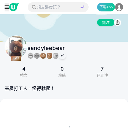
下載App
關注
sandyleebear
+
1
4
0
7
帖文
粉絲
已關注
基層打工人，慳得就慳！