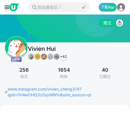
下載App
關注
Vivien Hui
+
42
256
1654
40
帖文
粉絲
已關注
www.instagram.com/vivien_cheng314?
igsh=YnAwOHQ3cGsyMWtn&utm_source=qr