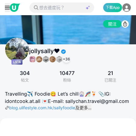
下載App
關注
jollysally❤️
+
36
304
10477
21
帖文
粉絲
已關注
Travelling✈️ Foodie😋 Let’s chill🎡🎢🍹 📎IG:
idontcook.at.all 💌E-mail: sallychan.travel@gmail.com
blog.ulifestyle.com.hk/sallyfoodie
及更多…