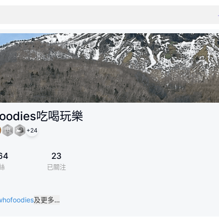
foodies吃喝玩樂
+
24
64
23
絲
已關注
/whofoodies
及更多…