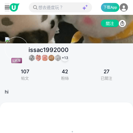
下載App
關注
issac1992000
+
13
107
42
27
帖文
粉絲
已關注
hi