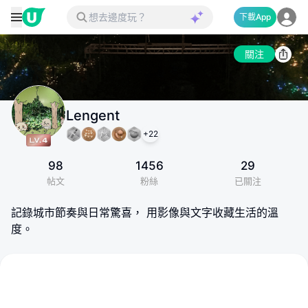
下載App
關注
Lengent
+
22
98
1456
29
帖文
粉絲
已關注
記錄城市節奏與日常驚喜， 用影像與文字收藏生活的溫
度。