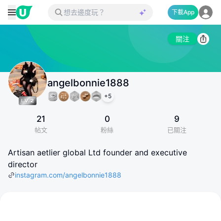
下載App
關注
angelbonnie1888
+
5
21
0
9
帖文
粉絲
已關注
Artisan aetlier global Ltd founder and executive
director
instagram.com/angelbonnie1888