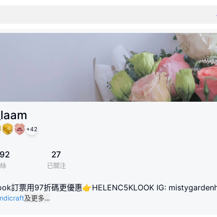
_laam
+
42
92
27
絲
已關注
票用97折碼更優惠👉HELENC5KLOOK IG: mistygardenhk IG:
ndicraft
及更多…