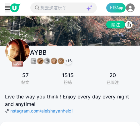
下載App
關注
AYBB
+
16
57
1515
20
帖文
粉絲
已關注
Live the way you think ! Enjoy every day every night
and anytime!
instagram.com/aleishayanheidi