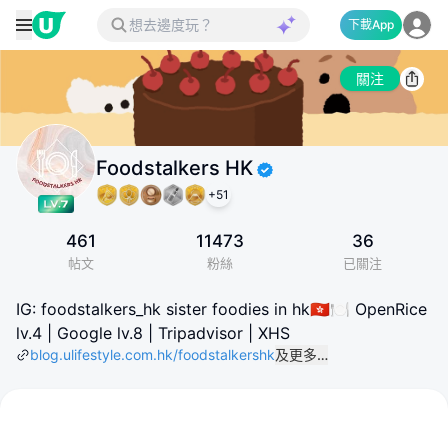
下載App
關注
Foodstalkers HK
+
51
461
11473
36
帖文
粉絲
已關注
IG: foodstalkers_hk sister foodies in hk🇭🇰🍽️ OpenRice
lv.4 | Google lv.8 | Tripadvisor | XHS
blog.ulifestyle.com.hk/foodstalkershk
及更多…