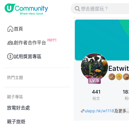
首頁
創作者合作平台
試用獎賞專區
Eatwi
熱門主題
441
18
親子專區
帖文
粉
放電好去處
ulapp.hk/w1118
及更多
親子旅遊