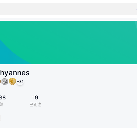
thyannes
+
31
38
19
絲
已關注
…